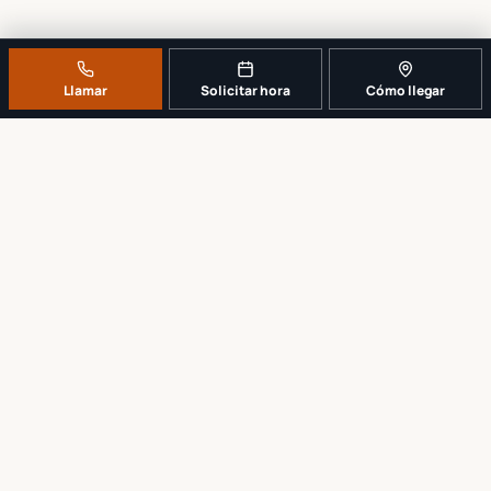
Llamar
Solicitar hora
Cómo llegar
UN MOSTRADOR DE REPARACIÓN LOCAL Y REAL
Cuéntenos qué se dañó. Le diremos
cuál es el próximo paso más
sensato.
No comenzamos ningún trabajo hasta explicar y recibir su
aprobación del alcance y el precio.
Llamar al
561-819-9999