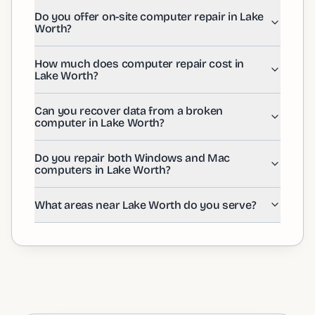
Yes! We offer both in-store and on-site repair services
How much does computer repair cost in Lake Worth?
Do you offer on-site computer repair in Lake
Worth?
Repair costs vary based on the issue. We offer a free 
Can you recover data from a broken computer in Lak
Yes, data recovery is one of our specialties for Lake W
How much does computer repair cost in
Do you repair both Windows and Mac computers in L
Lake Worth?
Absolutely! Our certified technicians serving Lake Wo
What areas near Lake Worth do you serve?
Can you recover data from a broken
We serve Lake Worth and all surrounding communities i
computer in Lake Worth?
Do you repair both Windows and Mac
computers in Lake Worth?
What areas near Lake Worth do you serve?