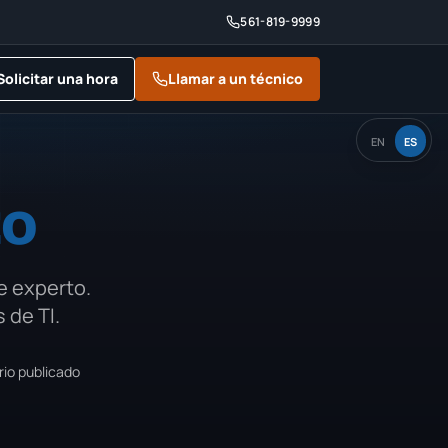
561-819-9999
Solicitar una hora
Llamar a un técnico
EN
ES
to
e experto.
 de TI.
rio publicado