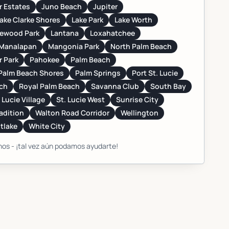
r Estates
Juno Beach
Jupiter
ake Clarke Shores
Lake Park
Lake Worth
kewood Park
Lantana
Loxahatchee
Manalapan
Mangonia Park
North Palm Beach
r Park
Pahokee
Palm Beach
Palm Beach Shores
Palm Springs
Port St. Lucie
ach
Royal Palm Beach
Savanna Club
South Bay
 Lucie Village
St. Lucie West
Sunrise City
adition
Walton Road Corridor
Wellington
tlake
White City
os - ¡tal vez aún podamos ayudarte!