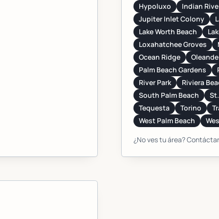
Hypoluxo
Indian Rive
Jupiter Inlet Colony
L
Lake Worth Beach
La
Loxahatchee Groves
Ocean Ridge
Oleande
Palm Beach Gardens
River Park
Riviera Be
South Palm Beach
St.
Tequesta
Torino
Tr
West Palm Beach
Wes
¿No ves tu área? Contáctan