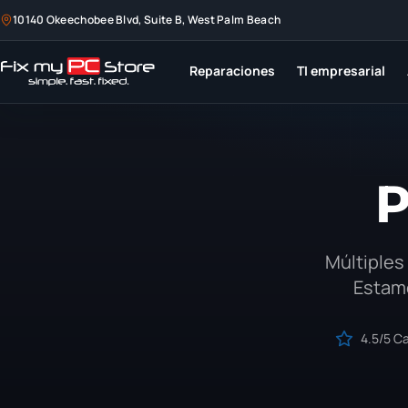
10140 Okeechobee Blvd, Suite B, West Palm Beach
Reparaciones
TI empresarial
P
Múltiples
Estamo
4.5/5
Ca