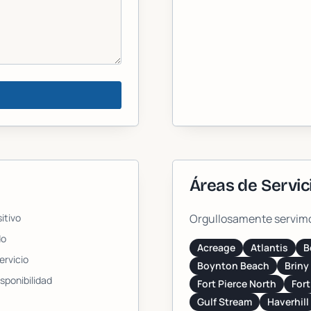
Áreas de Servic
itivo
Orgullosamente servimos 
do
Acreage
Atlantis
B
ervicio
Boynton Beach
Briny
sponibilidad
Fort Pierce North
Fort
Gulf Stream
Haverhill