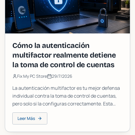
Cómo la autenticación
multifactor realmente detiene
la toma de control de cuentas
Fix My PC Store
29/7/2026
La autenticación multifactor es tu mejor defensa
individual contra la toma de control de cuentas,
pero solo si la configuras correctamente. Esta
guía explica cómo funciona realmente la MFA, qué
Leer Más
métodos son más sólidos y qué errores de
configuración pueden dejarte expuesto de todos
modos.