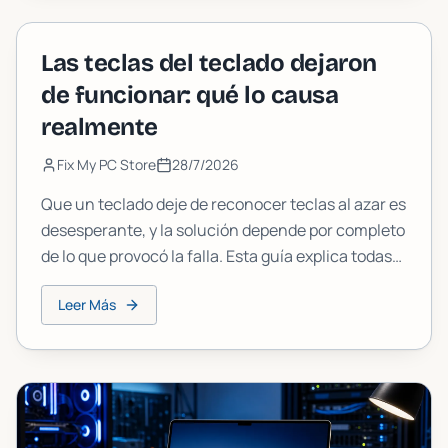
Las teclas del teclado dejaron
de funcionar: qué lo causa
realmente
Fix My PC Store
28/7/2026
Que un teclado deje de reconocer teclas al azar es
desesperante, y la solución depende por completo
de lo que provocó la falla. Esta guía explica todas
las causas reales, desde teclas modificadoras
Leer Más
atascadas hasta fallas de hardware, para que
dejes de adivinar y empieces a solucionarlo.