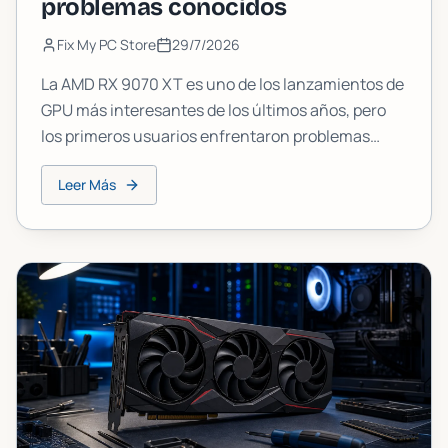
problemas conocidos
Fix My PC Store
29/7/2026
La AMD RX 9070 XT es uno de los lanzamientos de
GPU más interesantes de los últimos años, pero
los primeros usuarios enfrentaron problemas
reales con los controladores. Esto es lo que la
Leer Más
9070XT ofrece realmente en fotogramas, qué
sigue fallando y si deberías comprarla ahora o
esperar.