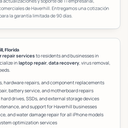
 actualizaciones y soporte de TI empresarial,
 comerciales de
Haverhill
. Entregamos una cotización
para la garantía limitada de 90 días.
l, Florida
 repair services
to residents and businesses in
cialize in
laptop repair
,
data recovery
, virus removal,
eeds.
cs, hardware repairs, and component replacements
air, battery service, and motherboard repairs
 hard drives, SSDs, and external storage devices
ntenance, and support for Haverhill businesses
ce, and water damage repair for all iPhone models
stem optimization services