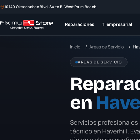
10140 Okeechobee Blvd, Suite B, West Palm Beach
Reparaciones
TI empresarial
Inicio
/
Áreas de Servicio
/
Hav
ÁREAS DE SERVICIO
Repara
en
Haver
Servicios profesionales
técnico en
Haverhill
. Ev
rápido y plazos confirm