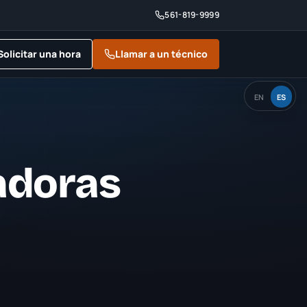
561-819-9999
Solicitar una hora
Llamar a un técnico
EN
ES
adoras