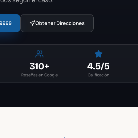
-9999
Obtener Direcciones
310+
4.5
/5
Reseñas en Google
Calificación