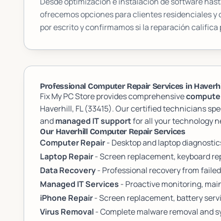
Desde optimización e instalación de software hasta
ofrecemos opciones para clientes residenciales y
por escrito y confirmamos si la reparación califica 
Professional Computer Repair Services in Haverhil
Fix My PC Store provides comprehensive
computer
Haverhill, FL (33415). Our certified technicians spe
and
managed IT support
for all your technology n
Our Haverhill Computer Repair Services
Computer Repair
- Desktop and laptop diagnosti
Laptop Repair
- Screen replacement, keyboard rep
Data Recovery
- Professional recovery from failed
Managed IT Services
- Proactive monitoring, mai
iPhone Repair
- Screen replacement, battery servi
Virus Removal
- Complete malware removal and sy