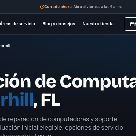
Cerrado ahora
·
Abre el viernes a las 9 a. m.
Áreas de servicio
Blog y consejos
Nuestra tienda
erhill
ción de Comput
hill
, FL
 de reparación de computadoras y soporte
aluación inicial elegible, opciones de servicio
ados según el caso.