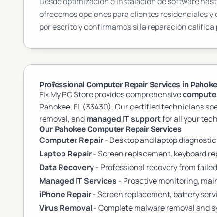
Desde optimización e instalación de software hasta
ofrecemos opciones para clientes residenciales y
por escrito y confirmamos si la reparación califica 
Professional Computer Repair Services in Pahokee
Fix My PC Store provides comprehensive
computer
Pahokee, FL (33430). Our certified technicians spe
removal, and
managed IT support
for all your te
Our Pahokee Computer Repair Services
Computer Repair
- Desktop and laptop diagnosti
Laptop Repair
- Screen replacement, keyboard rep
Data Recovery
- Professional recovery from failed
Managed IT Services
- Proactive monitoring, ma
iPhone Repair
- Screen replacement, battery servi
Virus Removal
- Complete malware removal and sy