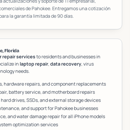
 actualizaciones y soporte de TI empresarial,
 comerciales de
Pahokee
. Entregamos una cotización
para la garantía limitada de 90 días.
, Florida
 repair services
to residents and businesses in
cialize in
laptop repair
,
data recovery
, virus
chnology needs.
cs, hardware repairs, and component replacements
air, battery service, and motherboard repairs
 hard drives, SSDs, and external storage devices
intenance, and support for Pahokee businesses
ce, and water damage repair for all iPhone models
stem optimization services