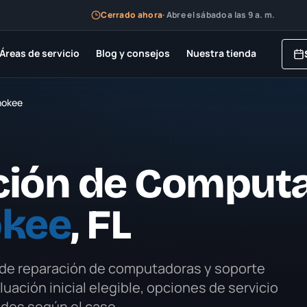
Cerrado ahora
·
Abre el sábado a las 9 a. m.
Áreas de servicio
Blog y consejos
Nuestra tienda
hokee
ción de Comput
kee
, FL
 de reparación de computadoras y soporte
aluación inicial elegible, opciones de servicio
ados según el caso.