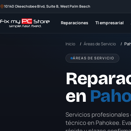
10140 Okeechobee Blvd, Suite B, West Palm Beach
Reparaciones
TI empresarial
Inicio
/
Áreas de Servicio
/
Pa
ÁREAS DE SERVICIO
Repara
en
Paho
Servicios profesionales
técnico en
Pahokee
. Ev
rápido y plazos confirm