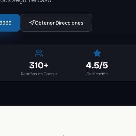
-9999
Obtener Direcciones
310+
4.5
/5
Reseñas en Google
Calificación