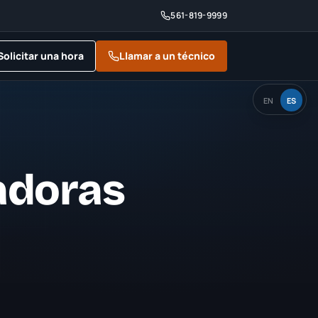
561-819-9999
Solicitar una hora
Llamar a un técnico
EN
ES
adoras