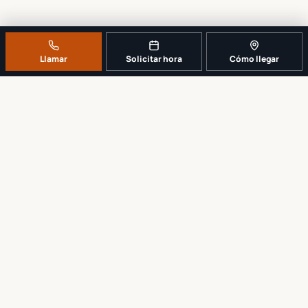
Llamar
Solicitar hora
Cómo llegar
UN MOSTRADOR DE REPARACIÓN LOCAL Y REAL
Cuéntenos qué se dañó. Le diremos
cuál es el próximo paso más
sensato.
No comenzamos ningún trabajo hasta explicar y recibir su
aprobación del alcance y el precio.
Llamar al
561-819-9999