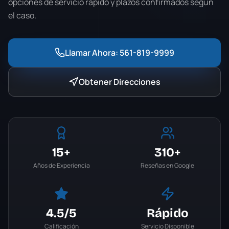
opciones de servicio rápido y plazos confirmados según
el caso.
Llamar Ahora:
561-819-9999
Obtener Direcciones
15+
310+
Años de Experiencia
Reseñas en Google
4.5
/5
Rápido
Calificación
Servicio Disponible