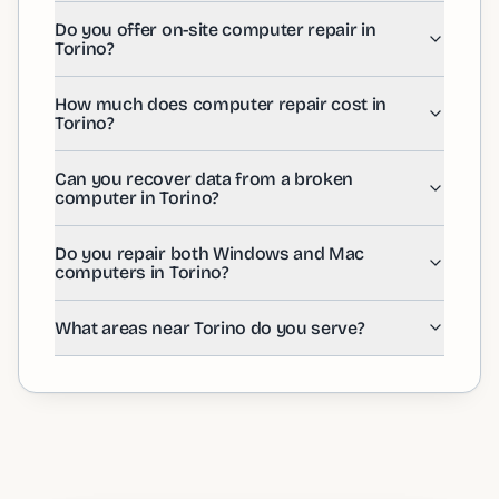
Yes! We offer both in-store and on-site repair services
How much does computer repair cost in Torino?
Do you offer on-site computer repair in
Torino?
Repair costs vary based on the issue. We offer a free d
Can you recover data from a broken computer in Tori
Yes, data recovery is one of our specialties for Torino
How much does computer repair cost in
Do you repair both Windows and Mac computers in T
Torino?
Absolutely! Our certified technicians serving Torino a
What areas near Torino do you serve?
Can you recover data from a broken
We serve Torino and all surrounding communities in Pa
computer in Torino?
Do you repair both Windows and Mac
computers in Torino?
What areas near Torino do you serve?