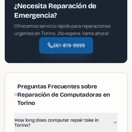
¿Necesita Reparación de
Emergencia?
Ofrecemos servicio rápido para reparaciones
urgentes en
Torino
. ¡No espere, llame ahora!
561-819-9999
Preguntas Frecuentes sobre
Reparación de Computadoras en
Torino
How long does computer repair take in Torino?
How long does computer repair take in
Most repairs in Torino are completed within 24-48 hours
Torino?
Do you offer on-site computer repair in Torino?