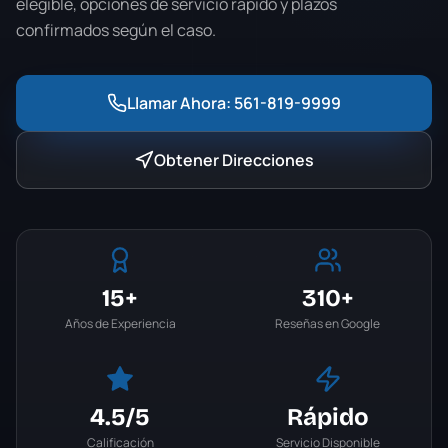
elegible, opciones de servicio rápido y plazos
confirmados según el caso.
Llamar Ahora:
561-819-9999
Obtener Direcciones
15+
310+
Años de Experiencia
Reseñas en Google
4.5
/5
Rápido
Calificación
Servicio Disponible