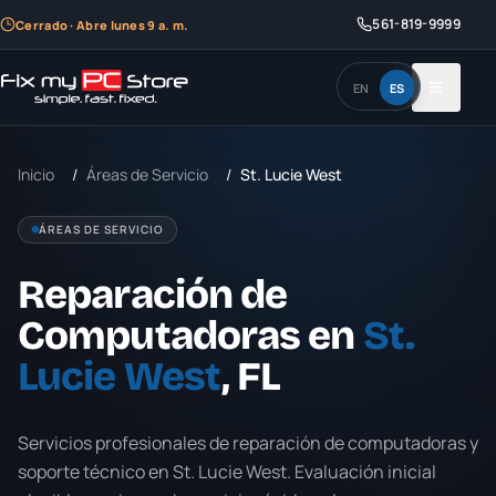
561-819-9999
Cerrado · Abre lunes 9 a. m.
EN
ES
Inicio
/
Áreas de Servicio
/
St. Lucie West
ÁREAS DE SERVICIO
Reparación de
Computadoras en
St.
Lucie West
, FL
Servicios profesionales de reparación de computadoras y
soporte técnico en
St. Lucie West
. Evaluación inicial