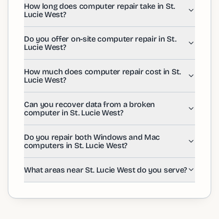
How long does computer repair take in St.
Most repairs in St. Lucie West are completed within 24-
Lucie West?
Do you offer on-site computer repair in St. Lucie West
Yes! We offer both in-store and on-site repair services
How much does computer repair cost in St. Lucie Wes
Do you offer on-site computer repair in St.
Lucie West?
Repair costs vary based on the issue. We offer a free d
Can you recover data from a broken computer in St. 
Yes, data recovery is one of our specialties for St. Lu
How much does computer repair cost in St.
Do you repair both Windows and Mac computers in St
Lucie West?
Absolutely! Our certified technicians serving St. Luci
What areas near St. Lucie West do you serve?
Can you recover data from a broken
We serve St. Lucie West and all surrounding communiti
computer in St. Lucie West?
Do you repair both Windows and Mac
computers in St. Lucie West?
What areas near St. Lucie West do you serve?