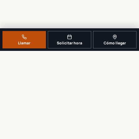
Llamar
Solicitar hora
Cómo llegar
UN MOSTRADOR DE REPARACIÓN LOCAL Y REAL
Cuéntenos qué se dañó. Le diremos
cuál es el próximo paso más
sensato.
No comenzamos ningún trabajo hasta explicar y recibir su
aprobación del alcance y el precio.