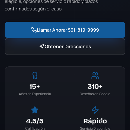
elegible, opciones de servicio rápido y plazos
confirmados según el caso.
Llamar Ahora:
561-819-9999
Obtener Direcciones
15+
310+
Años de Experiencia
Reseñas en Google
4.5
/5
Rápido
Calificación
Servicio Disponible