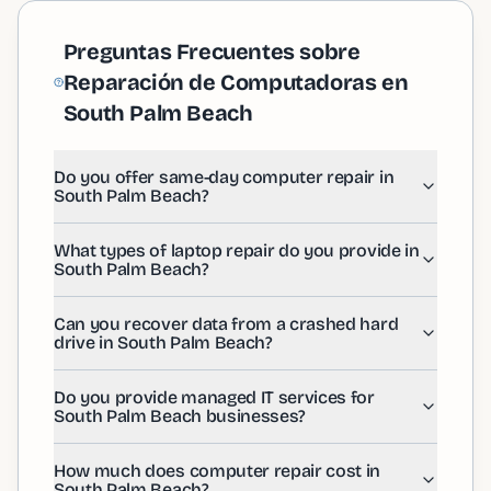
Preguntas Frecuentes sobre
Reparación de Computadoras en
South Palm Beach
Do you offer same-day computer repair in South Pal
Do you offer same-day computer repair in
Yes! We provide same-day computer repair services thr
South Palm Beach?
What types of laptop repair do you provide in South 
We offer comprehensive laptop repair services in South
Can you recover data from a crashed hard drive in S
What types of laptop repair do you provide in
South Palm Beach?
Absolutely! Our data recovery specialists in South Palm
Do you provide managed IT services for South Palm 
Yes, we offer comprehensive managed IT services for b
Can you recover data from a crashed hard
How much does computer repair cost in South Palm 
drive in South Palm Beach?
Computer repair costs in South Palm Beach vary dependi
Do you repair iPhones and smartphones in South Pal
Do you provide managed IT services for
Yes! We provide iPhone repair and smartphone repair s
South Palm Beach businesses?
How much does computer repair cost in
South Palm Beach?