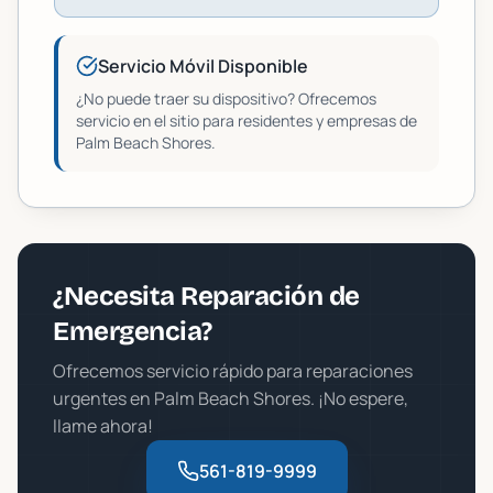
Servicio Móvil Disponible
¿No puede traer su dispositivo? Ofrecemos
servicio en el sitio para residentes y empresas de
Palm Beach Shores
.
¿Necesita Reparación de
Emergencia?
Ofrecemos servicio rápido para reparaciones
urgentes en
Palm Beach Shores
. ¡No espere,
llame ahora!
561-819-9999