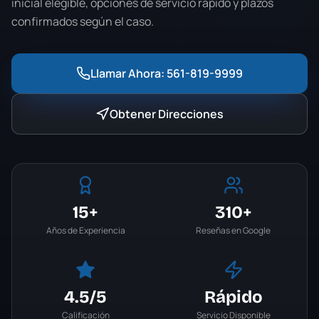
inicial elegible, opciones de servicio rápido y plazos
confirmados según el caso.
Llamar Ahora:
561-819-9999
Obtener Direcciones
15+
310+
Años de Experiencia
Reseñas en Google
4.5
/5
Rápido
Calificación
Servicio Disponible