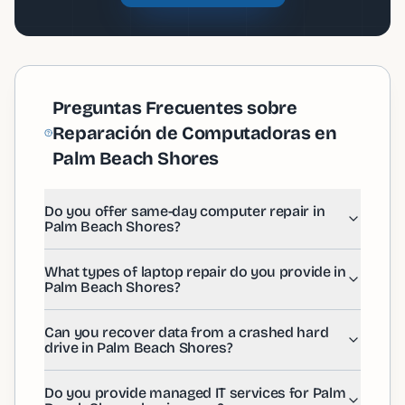
Preguntas Frecuentes sobre
Reparación de Computadoras en
Palm Beach Shores
Do you offer same-day computer repair in Palm Beac
Do you offer same-day computer repair in
Yes! We provide same-day computer repair services thr
Palm Beach Shores?
What types of laptop repair do you provide in Palm B
We offer comprehensive laptop repair services in Palm 
Can you recover data from a crashed hard drive in P
What types of laptop repair do you provide in
Palm Beach Shores?
Absolutely! Our data recovery specialists in Palm Beach
Do you provide managed IT services for Palm Beach 
Yes, we offer comprehensive managed IT services for b
Can you recover data from a crashed hard
How much does computer repair cost in Palm Beach 
drive in Palm Beach Shores?
Computer repair costs in Palm Beach Shores vary depend
Do you repair iPhones and smartphones in Palm Beac
Do you provide managed IT services for Palm
Yes! We provide iPhone repair and smartphone repair s