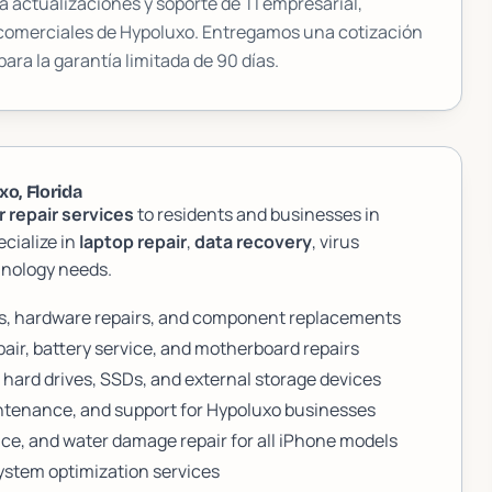
 actualizaciones y soporte de TI empresarial,
 comerciales de
Hypoluxo
. Entregamos una cotización
para la garantía limitada de 90 días.
o, Florida
 repair services
to residents and businesses in
ecialize in
laptop repair
,
data recovery
, virus
chnology needs.
cs, hardware repairs, and component replacements
air, battery service, and motherboard repairs
 hard drives, SSDs, and external storage devices
ntenance, and support for Hypoluxo businesses
ce, and water damage repair for all iPhone models
stem optimization services