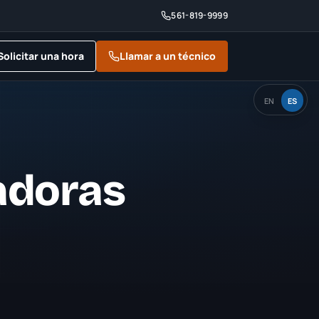
561-819-9999
Solicitar una hora
Llamar a un técnico
EN
ES
adoras