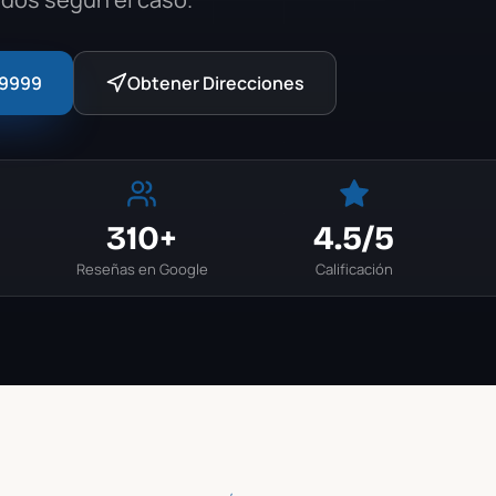
-9999
Obtener Direcciones
310+
4.5
/5
Reseñas en Google
Calificación