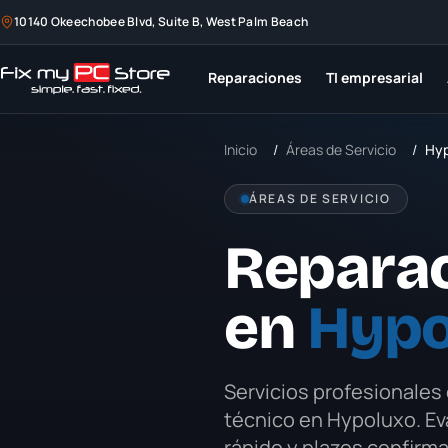
10140 Okeechobee Blvd, Suite B, West Palm Beach
Reparaciones
TI empresarial
Inicio
/
Áreas de Servicio
/
Hyp
ÁREAS DE SERVICIO
Repara
en
Hypo
Servicios profesionales
técnico en
Hypoluxo
. E
rápido y plazos confirm