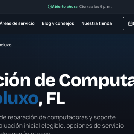
Abierto ahora
·
Cierra a las 6 p. m.
Áreas de servicio
Blog y consejos
Nuestra tienda
oluxo
ción de Comput
luxo
, FL
 de reparación de computadoras y soporte
valuación inicial elegible, opciones de servicio
ados según el caso.