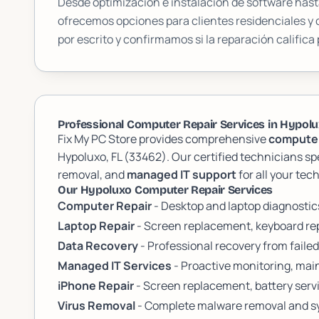
Desde optimización e instalación de software hasta
ofrecemos opciones para clientes residenciales y
por escrito y confirmamos si la reparación califica 
Professional Computer Repair Services in Hypolux
Fix My PC Store provides comprehensive
computer
Hypoluxo, FL (33462). Our certified technicians sp
removal, and
managed IT support
for all your te
Our Hypoluxo Computer Repair Services
Computer Repair
- Desktop and laptop diagnosti
Laptop Repair
- Screen replacement, keyboard rep
Data Recovery
- Professional recovery from failed
Managed IT Services
- Proactive monitoring, mai
iPhone Repair
- Screen replacement, battery servi
Virus Removal
- Complete malware removal and sy